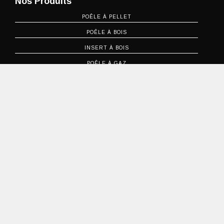
Nos Produits
POÊLE À PELLET
POÊLE À BOIS
INSERT À BOIS
POÊLE À GAZ
INSERT À GAZ
POÊLE À MAZOUT
POÊLE HYBRIDE
INSERT À GAZ
Social
FACEBOOK